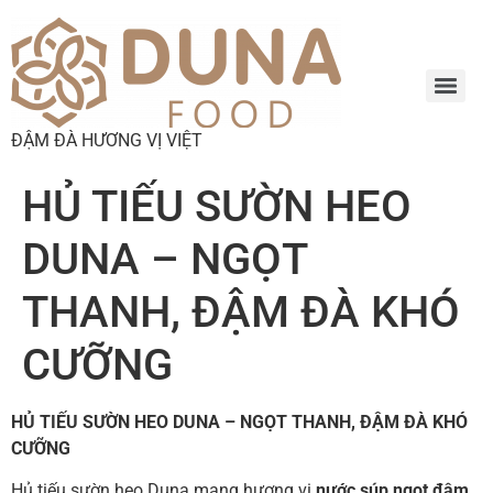
ĐẬM ĐÀ HƯƠNG VỊ VIỆT
HỦ TIẾU SƯỜN HEO
DUNA – NGỌT
THANH, ĐẬM ĐÀ KHÓ
CƯỠNG
HỦ TIẾU SƯỜN HEO DUNA – NGỌT THANH, ĐẬM ĐÀ KHÓ
CƯỠNG
Hủ tiếu sườn heo Duna mang hương vị
nước súp ngọt đậm