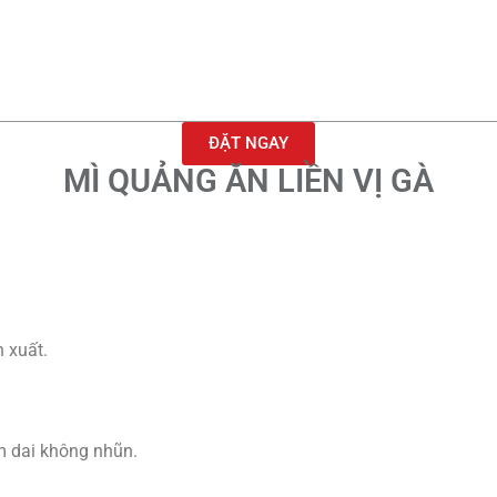
ĐẶT NGAY
MÌ QUẢNG ĂN LIỀN VỊ GÀ
 xuất.
m dai không nhũn.