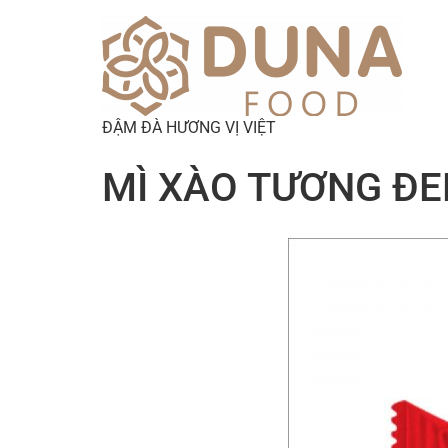
ĐẬM ĐÀ HƯƠNG VỊ VIỆT
MÌ XÀO TƯƠNG ĐE